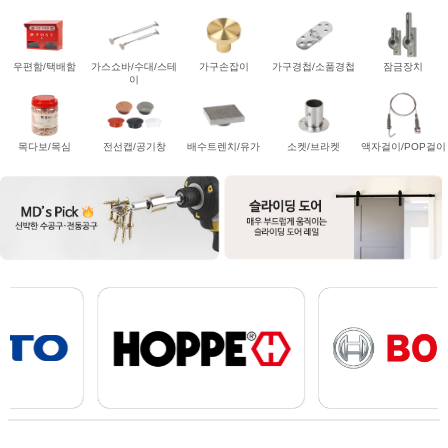
우편함/택배함
가스쇼바/수대/스테
가구손잡이
가구경첩/소품경첩
잠금장치
이
목다보/목심
전선캡/공기창
배수트렌치/유가
소켓/브라켓
액자걸이/POP걸이