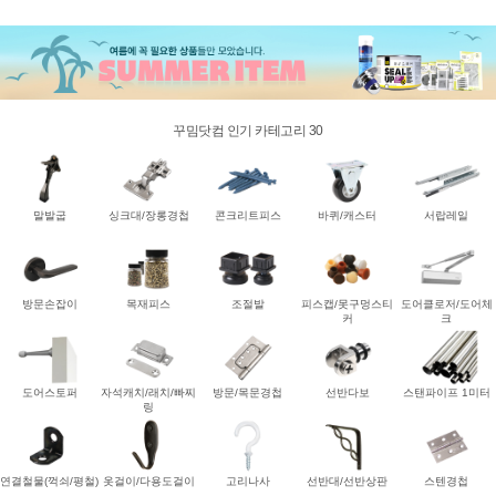
꾸밈닷컴 인기 카테고리 30
말발굽
싱크대/장롱경첩
콘크리트피스
바퀴/캐스터
서랍레일
방문손잡이
목재피스
조절발
피스캡/못구멍스티
도어클로저/도어체
커
크
도어스토퍼
자석캐치/래치/빠찌
방문/목문경첩
선반다보
스탠파이프 1미터
링
연결철물(꺽쇠/평철)
옷걸이/다용도걸이
고리나사
선반대/선반상판
스텐경첩