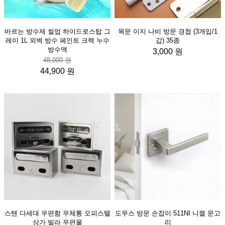
바르는 방수제 씰업 하이드로스탑 그
목문 이지 나비 방문 경첩 (3개입/1
레이 1L 외벽 방수 페인트 크랙 누수
갑) 35종
방수액
3,000 원
48,000 원
44,900 원
스텐 다세대 우편함 우체통 오피스텔
도무스 방문 손잡이 511NI 니켈 문고
상가 빌라 우편물
리