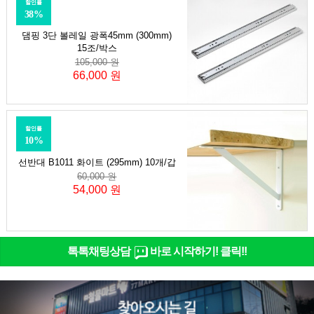
할인률
38%
댐핑 3단 볼레일 광폭45mm (300mm)
15조/박스
105,000 원
66,000 원
할인률
10%
선반대 B1011 화이트 (295mm) 10개/갑
60,000 원
54,000 원
톡톡채팅상담
바로 시작하기! 클릭!!