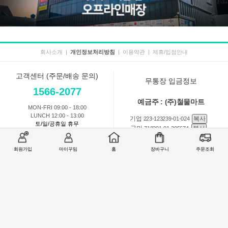
회사소개
|
개인정보처리방침
|
이용약관
|
제휴/입점안내
고객센터 (주문/배송 문의)
무통장 입금정보
1566-2077
예금주 : (주)철물마트
MON-FRI 09:00 - 18:00
LUNCH 12:00 - 13:00
기업
복사
223-123239-01-024
토/일/공휴일 휴무
국민
복사
718201-01-205674
농협
복사
301-0168-3882-11
회원가입
마이꾸밈
홈
장바구니
주문조회
회원 1:1 문의
상품 및 사용방법 문의
주문배송
교환반품취소
COMPANY : (주)철물마트 / CEO : 이숙열